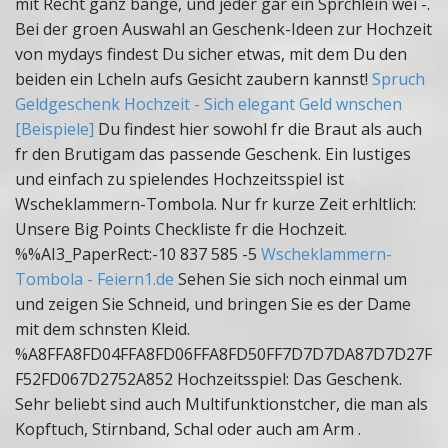
mit Recht ganz bange, und jeder gar ein Sprchlein wei -.
Bei der groen Auswahl an Geschenk-Ideen zur Hochzeit
von mydays findest Du sicher etwas, mit dem Du den
beiden ein Lcheln aufs Gesicht zaubern kannst!
Spruch
Geldgeschenk Hochzeit - Sich elegant Geld wnschen
[Beispiele]
Du findest hier sowohl fr die Braut als auch
fr den Brutigam das passende Geschenk. Ein lustiges
und einfach zu spielendes Hochzeitsspiel ist
Wscheklammern-Tombola. Nur fr kurze Zeit erhltlich:
Unsere Big Points Checkliste fr die Hochzeit.
%%AI3_PaperRect:-10 837 585 -5
Wscheklammern-
Tombola - Feiern1.de
Sehen Sie sich noch einmal um
und zeigen Sie Schneid, und bringen Sie es der Dame
mit dem schnsten Kleid.
%A8FFA8FD04FFA8FD06FFA8FD50FF7D7D7DA87D7D27F
F52FD067D2752A852 Hochzeitsspiel: Das Geschenk.
Sehr beliebt sind auch Multifunktionstcher, die man als
Kopftuch, Stirnband, Schal oder auch am Arm .