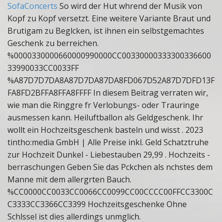
SofaConcerts
So wird der Hut whrend der Musik von
Kopf zu Kopf versetzt. Eine weitere Variante Braut und
Brutigam zu Beglcken, ist ihnen ein selbstgemachtes
Geschenk zu berreichen.
%0000330000660000990000CC00330000333300336600
33990033CC0033FF
%A87D7D7DA8A87D7DA87DA8FD067D52A87D7DFD13F
FA8FD2BFFA8FFA8FFFF In diesem Beitrag verraten wir,
wie man die Ringgre fr Verlobungs- oder Trauringe
ausmessen kann. Heiluftballon als Geldgeschenk. Ihr
wollt ein Hochzeitsgeschenk basteln und wisst . 2023
tintho:media GmbH | Alle Preise inkl. Geld Schatztruhe
zur Hochzeit Dunkel - Liebestauben 29,99 .
Hochzeits -
berraschungen Geben Sie das Pckchen als nchstes dem
Manne mit dem allergrten Bauch.
%CC0000CC0033CC0066CC0099CC00CCCC00FFCC3300C
C3333CC3366CC3399 Hochzeitsgeschenke Ohne
Schlssel ist dies allerdings unmglich.