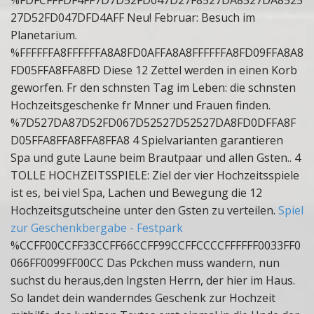
%FDFCFFFDF4FF7D7D52FD047D27F8527DA8527DA8525
27D52FD047DFD4AFF Neu! Februar: Besuch im
Planetarium.
%FFFFFFA8FFFFFFA8A8FD0AFFA8A8FFFFFFA8FD09FFA8A8
FD05FFA8FFA8FD Diese 12 Zettel werden in einen Korb
geworfen. Fr den schnsten Tag im Leben: die schnsten
Hochzeitsgeschenke fr Mnner und Frauen finden.
%7D527DA87D52FD067D52527D52527DA8FD0DFFA8F
D05FFA8FFA8FFA8FFA8 4 Spielvarianten garantieren
Spa und gute Laune beim Brautpaar und allen Gsten.. 4
TOLLE HOCHZEITSSPIELE: Ziel der vier Hochzeitsspiele
ist es, bei viel Spa, Lachen und Bewegung die 12
Hochzeitsgutscheine unter den Gsten zu verteilen.
Spiel
zur Geschenkbergabe - Festpark
%CCFF00CCFF33CCFF66CCFF99CCFFCCCCFFFFFF0033FF0
066FF0099FF00CC Das Pckchen muss wandern, nun
suchst du heraus,den lngsten Herrn, der hier im Haus.
So landet dein wanderndes Geschenk zur Hochzeit