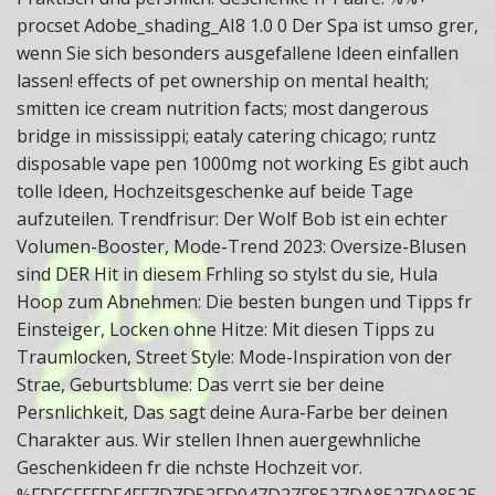
procset Adobe_shading_AI8 1.0 0 Der Spa ist umso grer,
wenn Sie sich besonders ausgefallene Ideen einfallen
lassen! effects of pet ownership on mental health;
smitten ice cream nutrition facts; most dangerous
bridge in mississippi; eataly catering chicago; runtz
disposable vape pen 1000mg not working Es gibt auch
tolle Ideen, Hochzeitsgeschenke auf beide Tage
aufzuteilen. Trendfrisur: Der Wolf Bob ist ein echter
Volumen-Booster, Mode-Trend 2023: Oversize-Blusen
sind DER Hit in diesem Frhling so stylst du sie, Hula
Hoop zum Abnehmen: Die besten bungen und Tipps fr
Einsteiger, Locken ohne Hitze: Mit diesen Tipps zu
Traumlocken, Street Style: Mode-Inspiration von der
Strae, Geburtsblume: Das verrt sie ber deine
Persnlichkeit, Das sagt deine Aura-Farbe ber deinen
Charakter aus. Wir stellen Ihnen auergewhnliche
Geschenkideen fr die nchste Hochzeit vor.