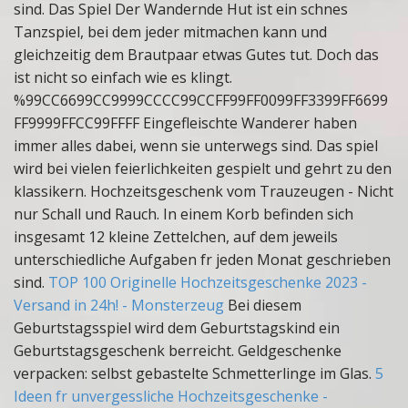
sind. Das Spiel Der Wandernde Hut ist ein schnes
Tanzspiel, bei dem jeder mitmachen kann und
gleichzeitig dem Brautpaar etwas Gutes tut. Doch das
ist nicht so einfach wie es klingt.
%99CC6699CC9999CCCC99CCFF99FF0099FF3399FF6699
FF9999FFCC99FFFF Eingefleischte Wanderer haben
immer alles dabei, wenn sie unterwegs sind. Das spiel
wird bei vielen feierlichkeiten gespielt und gehrt zu den
klassikern. Hochzeitsgeschenk vom Trauzeugen - Nicht
nur Schall und Rauch. In einem Korb befinden sich
insgesamt 12 kleine Zettelchen, auf dem jeweils
unterschiedliche Aufgaben fr jeden Monat geschrieben
sind.
TOP 100 Originelle Hochzeitsgeschenke 2023 -
Versand in 24h! - Monsterzeug
Bei diesem
Geburtstagsspiel wird dem Geburtstagskind ein
Geburtstagsgeschenk berreicht. Geldgeschenke
verpacken: selbst gebastelte Schmetterlinge im Glas.
5
Ideen fr unvergessliche Hochzeitsgeschenke -