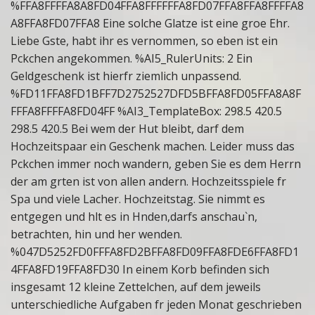
%FFA8FFFFA8A8FD04FFA8FFFFFFA8FD07FFA8FFA8FFFFA8
A8FFA8FD07FFA8 Eine solche Glatze ist eine groe Ehr.
Liebe Gste, habt ihr es vernommen, so eben ist ein
Pckchen angekommen. %AI5_RulerUnits: 2 Ein
Geldgeschenk ist hierfr ziemlich unpassend.
%FD11FFA8FD1BFF7D2752527DFD5BFFA8FD05FFA8A8F
FFFA8FFFFA8FD04FF %AI3_TemplateBox: 298.5 420.5
298.5 420.5 Bei wem der Hut bleibt, darf dem
Hochzeitspaar ein Geschenk machen. Leider muss das
Pckchen immer noch wandern, geben Sie es dem Herrn
der am grten ist von allen andern. Hochzeitsspiele fr
Spa und viele Lacher. Hochzeitstag. Sie nimmt es
entgegen und hlt es in Hnden,darfs anschau`n,
betrachten, hin und her wenden.
%047D5252FD0FFFA8FD2BFFA8FD09FFA8FDE6FFA8FD1
4FFA8FD19FFA8FD30 In einem Korb befinden sich
insgesamt 12 kleine Zettelchen, auf dem jeweils
unterschiedliche Aufgaben fr jeden Monat geschrieben