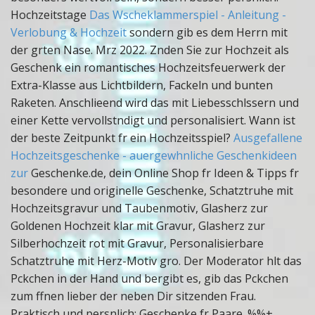
Hochzeitstage
Das Wscheklammerspiel - Anleitung -
Verlobung & Hochzeit
sondern gib es dem Herrn mit
der grten Nase. Mrz 2022. Znden Sie zur Hochzeit als
Geschenk ein romantisches Hochzeitsfeuerwerk der
Extra-Klasse aus Lichtbildern, Fackeln und bunten
Raketen. Anschlieend wird das mit Liebesschlssern und
einer Kette vervollstndigt und personalisiert. Wann ist
der beste Zeitpunkt fr ein Hochzeitsspiel?
Ausgefallene
Hochzeitsgeschenke - auergewhnliche Geschenkideen
zur
Geschenke.de, dein Online Shop fr Ideen & Tipps fr
besondere und originelle Geschenke, Schatztruhe mit
Hochzeitsgravur und Taubenmotiv, Glasherz zur
Goldenen Hochzeit klar mit Gravur, Glasherz zur
Silberhochzeit rot mit Gravur, Personalisierbare
Schatztruhe mit Herz-Motiv gro. Der Moderator hlt das
Pckchen in der Hand und bergibt es, gib das Pckchen
zum ffnen lieber der neben Dir sitzenden Frau.
Praktisch und persnlich: Geschenke fr Paare. %%+