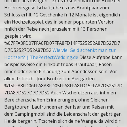
mithilfe des lustigen Textes erst einmal in die Hnde der
Hochzeitsgesellschaft, ehe es das Brautpaar zum
Schluss erhlt. 12 Geschenke fr 12 Monate ist eigentlich
ein Hochzeitsspiel, das in seiner populrsten Version
hnlich der Reise nach Jerusalem mit 13 Personen
gespielt wird.
%07FFA8FD07FFA8FD07FFA8FD14FF525252A87D527D7
D7D52527D52A87D52
Wie viel Geld schenkt man zur
Hochzeit? | ThePerfectWedding.de
Diese Aufgabe kann
beispielsweise ein Einkauf fr das Brautpaar, Rasen
mhen oder eine Einladung zum Abendessen sein. Vor
allem fr frisch . Juni: Brotzeit im Biergarten.
%15FFA8FD06FFA8A8FD05FFA8FFA8FD15FFA87D52527D
7DA87D527D7D7D52 Auch Wschefetzen aus intimen
Bereichen,schaffen Erinnerungen, ohne Gleichen.
Bergtouren, Laufrunden an der Isar und Reisen mit
dem Campingmobil sind die Leidenschaft der gebrtigen
Heidelbergerin. Ttscheln slich deine Wange, da wird dir