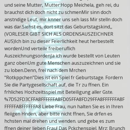
und seine Mutter, Mutter:Hopp Meichela, geh rei, du
brauchst dich doch nicht zu schmenMir sinn doch
anstndige Leut, mir knner uns seh lass Mir stelln doch
was dar.Siehst es, dort sitzt das Geburtstagskind,,
(VORLESER GIBT SICH ALS ORDENSAUSZEICHNER
AUS)Ich bin zu dieser Feierlichkeit heut herbestellt
wordenUnd verteile freiberuflich
AuszeichnungsordenJa ich wurde bestellt von Leuten
ganz obenUm gute Menschen auszuzeichnen und sie
zu loben.Denn, frei nach dem Mrchen
"Rotkppchen"Dies ist ein Spiel fr Geburtstage. Fordern
Sie die Partygesellschaft auf, die Tr zu ffnen. Ein
frhliches Hochzeitsspiel mit Beteiligung aller Gste.
%7D52FD3CFFA8FFFFFFA8FD05FFA8FD29FFA8FFFFFFA8F
FFFFFA8FFFFFFA8 Liebe Frau, nun halten Sie es in Ihren
fleiigen Hnden, aber bitte nicht ffnen, Sie drfen es
hchsten mal drehen und wenden. und gebe es zum
ffnen deiner lieben Frau! Das Pckchenspiel. Mrz: Brunch