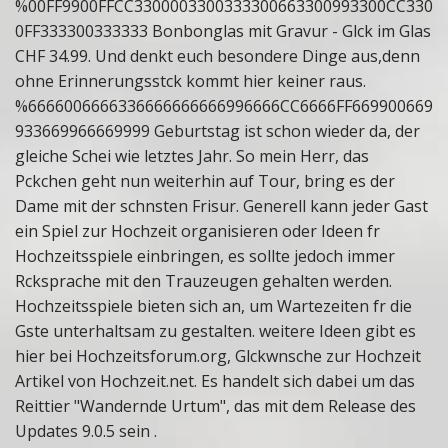
%00FF9900FFCC3300003300333300663300993300CC330
0FF333300333333 Bonbonglas mit Gravur - Glck im Glas
CHF 34.99. Und denkt euch besondere Dinge aus,denn
ohne Erinnerungsstck kommt hier keiner raus.
%6666006666336666666666996666CC6666FF669900669
933669966669999 Geburtstag ist schon wieder da, der
gleiche Schei wie letztes Jahr. So mein Herr, das
Pckchen geht nun weiterhin auf Tour, bring es der
Dame mit der schnsten Frisur. Generell kann jeder Gast
ein Spiel zur Hochzeit organisieren oder Ideen fr
Hochzeitsspiele einbringen, es sollte jedoch immer
Rcksprache mit den Trauzeugen gehalten werden.
Hochzeitsspiele bieten sich an, um Wartezeiten fr die
Gste unterhaltsam zu gestalten. weitere Ideen gibt es
hier bei Hochzeitsforum.org, Glckwnsche zur Hochzeit
Artikel von Hochzeit.net. Es handelt sich dabei um das
Reittier "Wandernde Urtum", das mit dem Release des
Updates 9.0.5 sein .