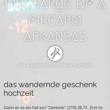
discharge of a
e
m
e
n
m
k
firearm
b
h
e
o
r
arkansas
c
s
h
h
i
z
p
e
f
i
e
t
e
das wandernde geschenk hochzeit
s
das wandernde geschenk
hochzeit
Dann wr es ein Fall von "Denkste". (319) 28,73 . Erst im