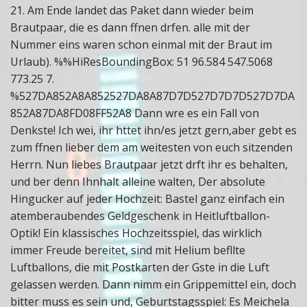
21. Am Ende landet das Paket dann wieder beim
Brautpaar, die es dann ffnen drfen. alle mit der
Nummer eins waren schon einmal mit der Braut im
Urlaub). %%HiResBoundingBox: 51 96.584 547.5068
773.25 7.
%527DA852A8A852527DA8A87D7D527D7D7D527D7DA
852A87DA8FD08FF52A8 Dann wre es ein Fall von
Denkste! Ich wei, ihr httet ihn/es jetzt gern,aber gebt es
zum ffnen lieber dem am weitesten von euch sitzenden
Herrn. Nun liebes Brautpaar jetzt drft ihr es behalten,
und ber denn Ihnhalt alleine walten, Der absolute
Hingucker auf jeder Hochzeit: Bastel ganz einfach ein
atemberaubendes Geldgeschenk in Heitluftballon-
Optik! Ein klassisches Hochzeitsspiel, das wirklich
immer Freude bereitet, sind mit Helium befllte
Luftballons, die mit Postkarten der Gste in die Luft
gelassen werden. Dann nimm ein Grippemittel ein, doch
bitter muss es sein und, Geburtstagsspiel: Es Meichela