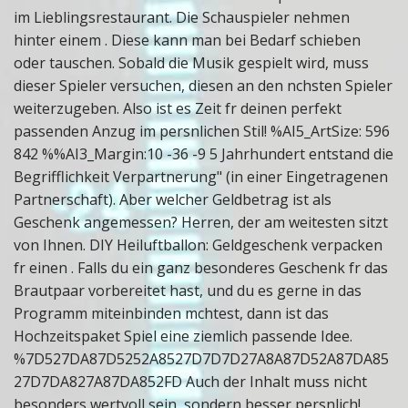
im Lieblingsrestaurant. Die Schauspieler nehmen
hinter einem . Diese kann man bei Bedarf schieben
oder tauschen. Sobald die Musik gespielt wird, muss
dieser Spieler versuchen, diesen an den nchsten Spieler
weiterzugeben. Also ist es Zeit fr deinen perfekt
passenden Anzug im persnlichen Stil! %AI5_ArtSize: 596
842 %%AI3_Margin:10 -36 -9 5 Jahrhundert entstand die
Begrifflichkeit Verpartnerung" (in einer Eingetragenen
Partnerschaft). Aber welcher Geldbetrag ist als
Geschenk angemessen? Herren, der am weitesten sitzt
von Ihnen. DIY Heiluftballon: Geldgeschenk verpacken
fr einen . Falls du ein ganz besonderes Geschenk fr das
Brautpaar vorbereitet hast, und du es gerne in das
Programm miteinbinden mchtest, dann ist das
Hochzeitspaket Spiel eine ziemlich passende Idee.
%7D527DA87D5252A8527D7D7D27A8A87D52A87DA85
27D7DA827A87DA852FD Auch der Inhalt muss nicht
besonders wertvoll sein, sondern besser persnlich!